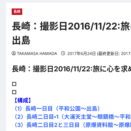
長崎
長崎：撮影日2016/11/2
出島
TAKAMASA HAMADA
2017年6月24日 (最終更新日: 201
長崎：撮影日2016/11/22:旅に心
□
□
【構成】
（1）長崎一日目（平和公園～出島）
（2）長崎二日目・1（大浦天主堂～眼鏡橋～平
（3）長崎二日目2と三日目（原爆資料館～原