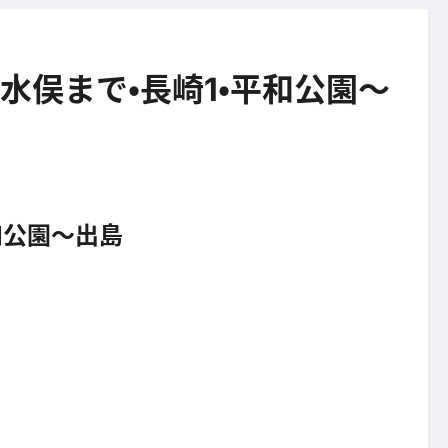
ら水俣まで・長崎1・平和公園～
平和公園～出島