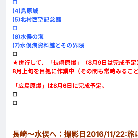
□
(4)島原城
(5)北村西望記念館
□
(6)水俣の海
(7)水俣病資料館とその界隈
□
★併行して、「長崎原爆」（8月9日は完成予
8月上旬を目処に作業中（その間も常時みるこ
「広島原爆」は8月6日に完成予定。
□
□
長崎～水俣へ：撮影日2016/11/22