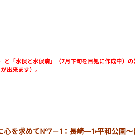
定）と「水俣と水俣病」（7月下旬を目処に作成中）の
とが出来ます）。
:旅に心を求めて№7－1：長崎―1・平和公園