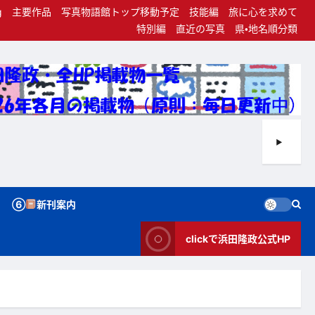
g
主要作品
写真物語館トップ移動予定
技能編
旅に心を求めて
特別編
直近の写真
県・地名順分類
⑥
新刊案内
clickで浜田隆政公式HP