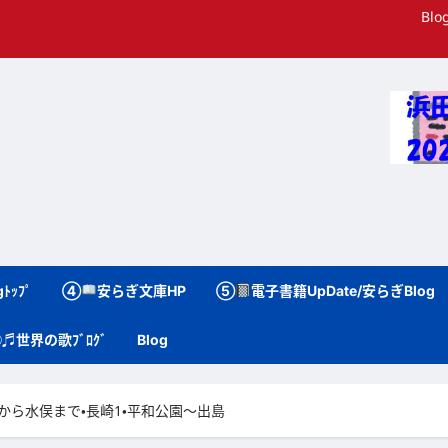
Blo
ﾄｯﾌﾟ
④
安らぎ文庫HP
⑤
電子書籍UpDate/安らぎBlog
♬世界の歌ﾌﾞﾛｸﾞ
Blog
長崎から水俣まで・長崎1・平和公園～出島