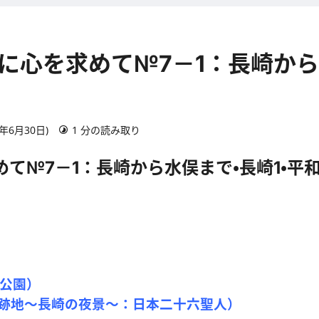
2:旅に心を求めて№7－1：長崎か
7年6月30日)
1 分の読み取り
を求めて№7－1：長崎から水俣まで・長崎1・
和公園）
爆跡地～長崎の夜景～：日本二十六聖人）