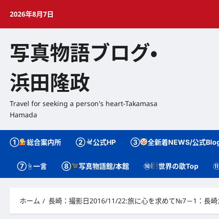
内
2026年8月7日
容
を
ス
写真物語ブログ・
キ
ッ
プ
浜田隆政
Travel for seeking a person's heart-Takamasa
Hamada
①
総合案内所
②
公式HP
③
全新着NEWS/公式Blog
⑦☝一言
⑧
写真物語館/本館
⑩
世界の歌Top
⑪
ホーム
長崎：撮影日2016/11/22:旅に心を求めて№7－1：