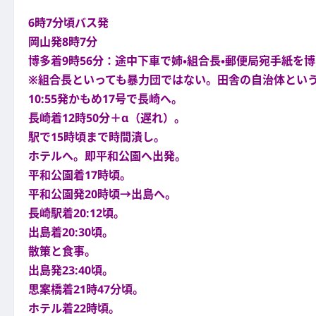
6時7分頃バス発
岡山発8時7分
博多着9時56分：途中下車で姉・組合長・郵便局宛手紙を
※組合長といっても暴力団ではない。田舎の自治体とい
10:55発かもめ17号で長崎へ。
長崎着12時50分＋α（遅れ）。
駅で15時頃まで時間潰し。
ホテルへ。即平和公園へ出発。
平和公園着17時頃。
平和公園発20時頃→出島へ。
長崎駅着20:12頃。
出島着20:30頃。
散策と食事。
出島発23:40頃。
思案橋着21時47分頃。
ホテル着22時頃。