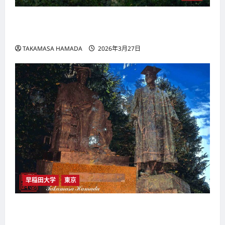
早大：2017/11/27撮影：紅葉の杜・早稲田大学
―2・写真、絵画風、小津安二郎型編（その1）
TAKAMASA HAMADA
2026年3月27日
早稲田大学
東京
早大：2017/11/26：紅葉の杜・早稲田大学―１・
大隈・高田多重露出など