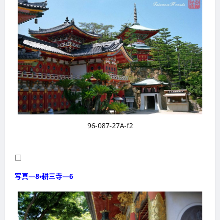
96-087-27A-f2
□
写真―8・耕三寺―6