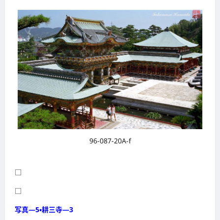
96-087-20A-f
□
□
写真―5・耕三寺―3