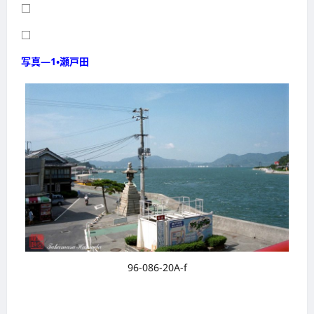
□
□
写真―1・瀬戸田
96-086-20A-f