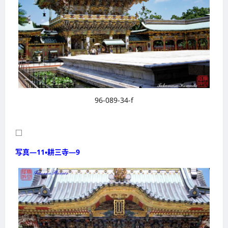
96-089-34-f
□
写真―11・耕三寺―9