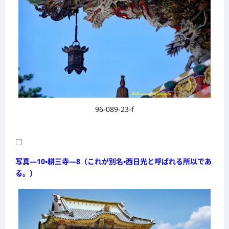
96-089-23-f
□
写真―10・耕三寺―8（これが別名・西日光と呼ばれる所以であ
る。）