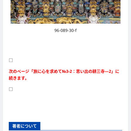
96-089-30-f
□
次のページ「旅に心を求めて№3-2：思い出の耕三寺―2」に
続きます。
□
著者について