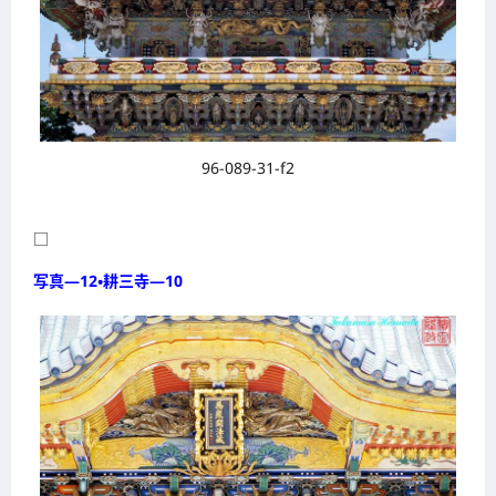
96-089-31-f2
□
写真―12・耕三寺―10