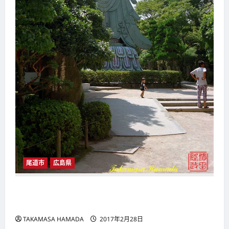
尾道市
広島県
尾道：1996/08/15:旅に心を求めて№3－2：思
い出の耕三寺―2
TAKAMASA HAMADA
2017年2月28日