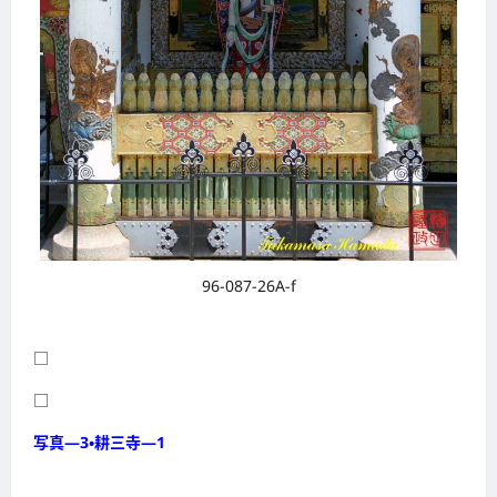
96-087-26A-f
□
□
写真―3・耕三寺―1