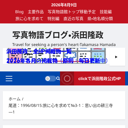
内
2026年8月9日
容
Blog
主要作品
写真物語館トップ移動予定
技能編
を
旅に心を求めて
特別編
直近の写真
県・地名順分類
ス
キ
写真物語ブログ・浜田隆政
ッ
プ
Travel for seeking a person's heart-Takamasa Hamada
clickで浜田隆政公式HP
メ
イ
ン
ホーム
メ
尾道：1996/08/15:旅に心を求めて№3-1：思い出の耕三寺
ニ
―1
ュ
ー