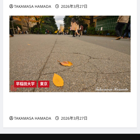
TAKAMASA HAMADA
2026年3月27日
早稲田大学
東京
早大：2017/11/27：紅葉の杜・早稲田大学―3・写
真、絵画風、小津安二郎型編（その2）
TAKAMASA HAMADA
2026年3月27日