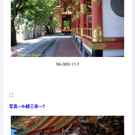
96-089-11-f
□
写真―9・耕三寺―7