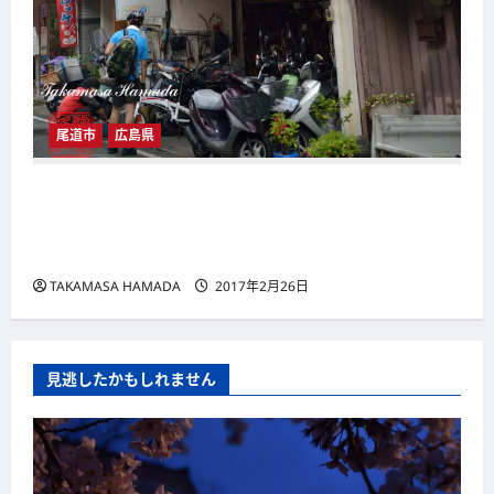
尾道市
広島県
尾道：2014/08/06：旅に心を求めて№2－2：
お～い。あれが宿禰島（すくね）だ―（2）裸
の島から瀬戸田
TAKAMASA HAMADA
2017年2月26日
見逃したかもしれません