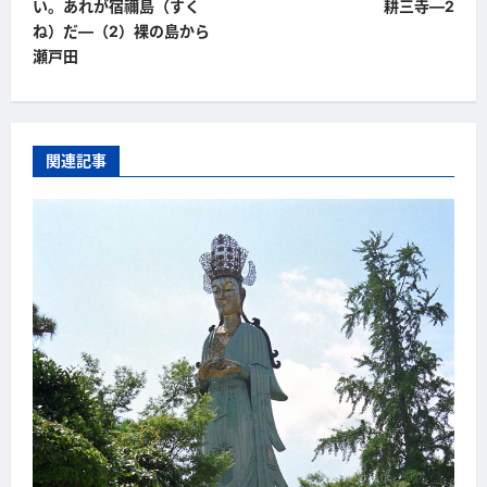
ナ
い。あれが宿禰島（すく
耕三寺―2
ビ
ね）だ―（2）裸の島から
瀬戸田
ゲ
ー
シ
関連記事
ョ
ン