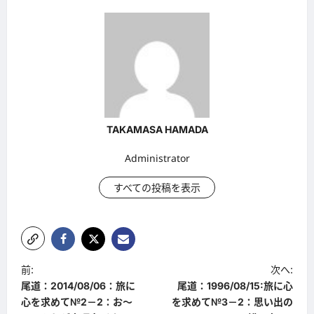
TAKAMASA HAMADA
Administrator
すべての投稿を表示
投
前:
次へ:
尾道：2014/08/06：旅に
尾道：1996/08/15:旅に心
稿
心を求めて№2－2：お～
を求めて№3－2：思い出の