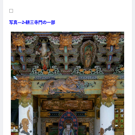
□
写真―2・耕三寺門の一部