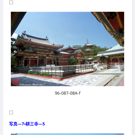
□
96-087-08A-f
□
写真―7・耕三寺―5