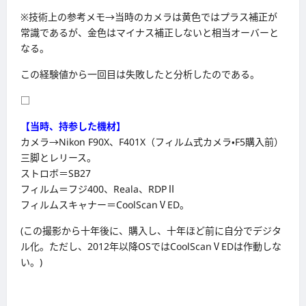
※技術上の参考メモ→当時のカメラは黄色ではプラス補正が
常識であるが、金色はマイナス補正しないと相当オーバーと
なる。
この経験値から一回目は失敗したと分析したのである。
□
【当時、持参した機材】
カメラ→Nikon F90X、F401X（フィルム式カメラ・F5購入前）
三脚とレリース。
ストロボ＝SB27
フィルム＝フジ400、Reala、RDPⅡ
フィルムスキャナー＝CoolScanⅤED。
(この撮影から十年後に、購入し、十年ほど前に自分でデジタ
ル化。ただし、2012年以降OSではCoolScanⅤEDは作動しな
い。)