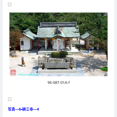
□
96-087-01A-f
□
写真―6・耕三寺―4